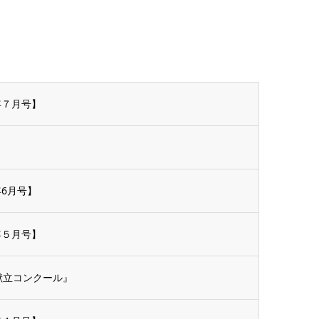
年７月号】
6月号】
年５月号】
献立コンクール』