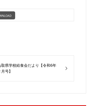
WNLOAD
鳥取県学校給食会だより【令和6年
２月号】