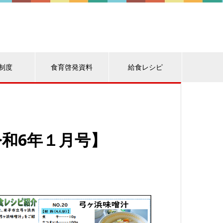
制度
食育啓発資料
給食レシピ
和6年１月号】